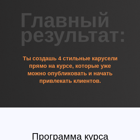
Главный
результат:
Ты создашь 4 стильные карусели
прямо на курсе, которые уже
можно опубликовать и начать
привлекать клиентов.
Программа курса