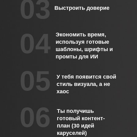
03
Выстроить доверие
04
Экономить время,
используя готовые
шаблоны, шрифты и
промты для ИИ
05
У тебя появится свой
стиль визуала, а не
хаос
06
Ты получишь
готовый контент-
план (30 идей
каруселей)