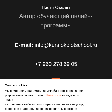
Настя Околот
Автор обучающей онлайн-
программы
E-mail:
info@kurs.okolotschool.ru
+7 960 278 69 05
Файлы cookies
Мы собираем и обрабатываем Файлы соoкіе на вашем
устройстве в соответствии с
Политикой
в следующих
целях:
- управление веб-сайтами и предоставление вам услуг,
которые вы запрашиваете (такие файлы соокіе не