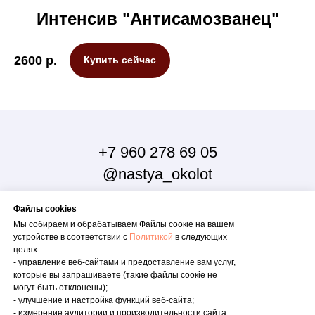
Интенсив "Антисамозванец"
2600
р.
Купить сейчас
+7 960 278 69 05
@nastya_okolot
Файлы cookies
Мы собираем и обрабатываем Файлы соoкіе на вашем
устройстве в соответствии с
Политикой
в следующих
целях:
© 2023 Все права защищены | Онлайн-школа Анастасии Околот
- управление веб-сайтами и предоставление вам услуг,
которые вы запрашиваете (такие файлы соокіе не
ПОЛИТИКА КОНФИДЕНЦИАЛЬНОСТИ
могут быть отклонены);
СОГЛАСИЕ НА ОБРАБОТКУ ПЕРСОНАЛЬНЫХ ДАННЫХ
- улучшение и настройка функций веб-сайта;
ИНФОРМИРОВАННОЕ И ДОБРОВОЛЬНОЕ СОГЛАСИЕ НА
- измерение аудитории и производительности сайта;