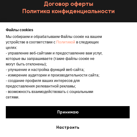
Договор оферты
Политика конфиденциальности
Файлы cookies
+7 960 278 69 05
Мы собираем и обрабатываем Файлы соoкіе на вашем
устройстве в соответствии с
Политикой
в следующих
целях:
- управление веб-сайтами и предоставление вам услуг,
которые вы запрашиваете (такие файлы соокіе не
могут быть отклонены);
- улучшение и настройка функций веб-сайта;
- измерение аудитории и производительности сайта;
- создание профиля ваших интересов для
предоставления релевантной рекламы;
© 2023 Все права защищены | Онлайн-школа Анастасии Околот
- возможность взаимодействовать с социальными
сетями.
ПОЛИТИКА КОНФИДЕНЦИАЛЬНОСТИ
СОГЛАСИЕ НА ОБРАБОТКУ ПЕРСОНАЛЬНЫХ ДАННЫХ
ИНФОРМИРОВАННОЕ И ДОБРОВОЛЬНОЕ СОГЛАСИЕ НА
Принимаю
ПОЛУЧЕНИЕ ИНФОРМАЦИОННОЙ И РЕКЛАМНОЙ РАССЫЛКИ И
СВЯЗАННУЮ С НЕЙ ОБРАБОТКУ ПЕРСОНАЛЬНЫХ ДАННЫХ
ОФЕРТА
Настроить